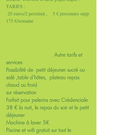
TARIFS :
20 euros/2 pers/nuit , 5 € personnes supp
175 €/semaine
Autre tarifs et
services
Possibilité de petit déjeuner sucré ou
salé ,table d'hôtes, plateau repas
chaud ou froid
sur réservation
Forfait pour pelerins avec Crédenciale
38 € la nuit, le repas du soir et le petit
déjeuner
Machine à laver 5€
Piscine et wifi gratuit sur tout le