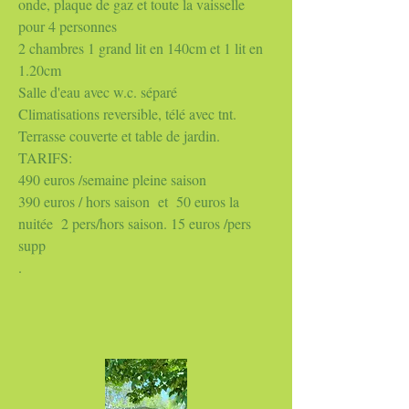
onde, plaque de gaz et toute la vaisselle
pour 4 personnes
2 chambres 1 grand lit en 140cm et 1 lit en
1.20cm
Salle d'eau avec w.c. séparé
Climatisations reversible, télé avec tnt.
Terrasse couverte et table de jardin.
TARIFS:
490 euros /semaine pleine saison
390 euros / hors saison et 50 euros la
nuitée 2 pers/hors saison. 15 euros /pers
supp
.