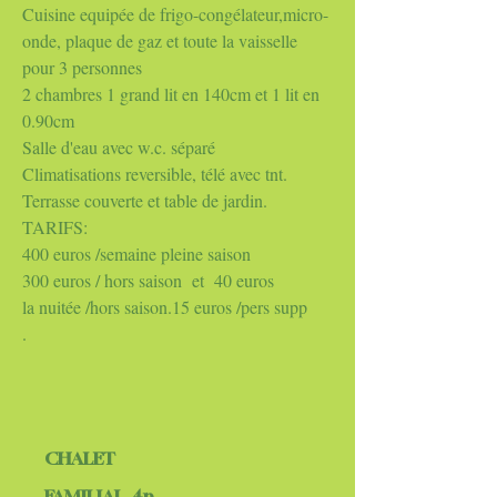
Cuisine equipée de frigo-congélateur,micro-
onde, plaque de gaz et toute la vaisselle
pour 3 personnes
2 chambres 1 grand lit en 140cm et 1 lit en
0.90cm
Salle d'eau avec w.c. séparé
Climatisations reversible, télé avec tnt.
Terrasse couverte et table de jardin.
TARIFS:
400 euros /semaine pleine saison
300 euros / hors saison et 40 euros
la nuitée /hors saison.15 euros /pers supp
.
CHALET
FAMILIAL 4p