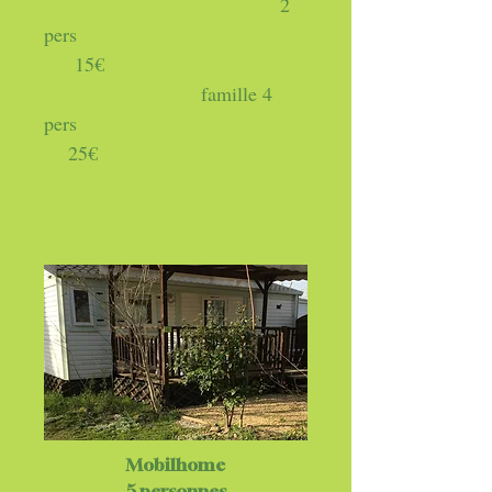
2
pers
15€
famille 4
pers
25€
Mobilhome
5 personnes