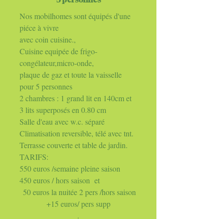
Nos mobilhomes sont équipés d'une
piéce à vivre
avec coin cuisine.,
Cuisine equipée de frigo-
congélateur,micro-onde,
plaque de gaz et toute la vaisselle
pour 5 personnes
2 chambres : 1 grand lit en 140cm et
3 lits superposés en 0.80 cm
Salle d'eau avec w.c. séparé
Climatisation reversible, télé avec tnt.
Terrasse couverte et table de jardin.
TARIFS:
550 euros /semaine pleine saison
450 euros / hors saison et
50 euros la nuitée 2 pers /hors saison
+15 euros/ pers supp
.